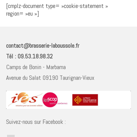
La Boussole
[cmplz-document type= »cookie-statement »
region= »eu »]
Nos valeurs
Contacts
Boutique
contact@brasserie-laboussole.fr
Tél : 09.53.18.98.32
Camps de Bonin - Marbama
Avenue du Salat 09190 Taurignan-Vieux
Suivez-nous sur Facebook :