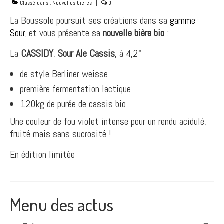
La Boussole
Classé dans :
Nouvelles bières
|
0
La Boussole poursuit ses créations dans sa
gamme
Nos valeurs
Sour
, et vous présente sa
nouvelle bière bio
:
Contacts
La
CASSIDY
,
Sour Ale Cassis
, à 4,2°
Boutique
de style Berliner weisse
première fermentation lactique
120kg de purée de cassis bio
Une couleur de fou violet intense pour un rendu acidulé,
fruité mais sans sucrosité !
En édition limitée
Menu des actus