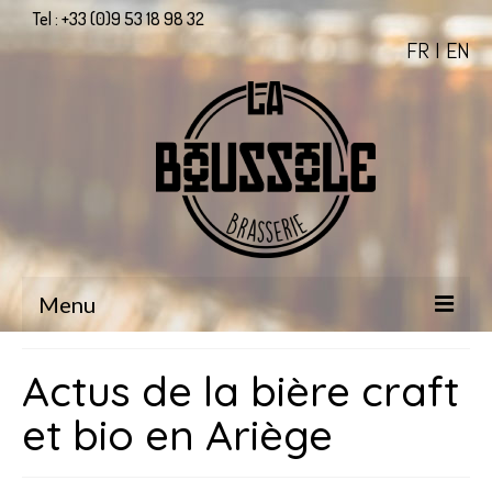
Tel : +33 (0)9 53 18 98 32
FR I
EN
Menu
La brasserie
Actus de la bière craft
Le Bar
et bio en Ariège
Nos bières