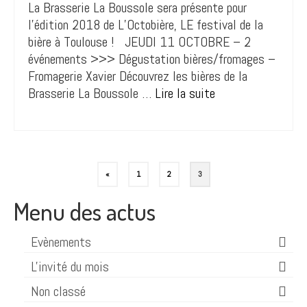
La Brasserie La Boussole sera présente pour
l’édition 2018 de L’Octobière, LE festival de la
bière à Toulouse ! JEUDI 11 OCTOBRE – 2
événements >>> Dégustation bières/fromages –
Fromagerie Xavier Découvrez les bières de la
Brasserie La Boussole …
Lire la suite­­
Pagination
«
1
2
3
des
Menu des actus
publications
Evènements
L'invité du mois
Non classé